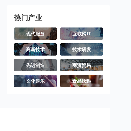
北屯市
铁门关市
双河市
可克达拉市
昆玉市
胡杨河市
热门产业
现代服务
互联网IT
高新技术
技术研发
先进制造
商贸贸易
文化娱乐
食品饮料