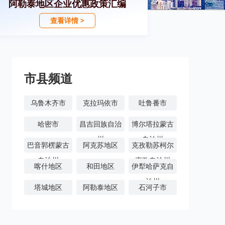
阿勒泰地区企业优惠政策汇编
查看详情 >
市县频道
乌鲁木齐市
克拉玛依市
吐鲁番市
哈密市
昌吉回族自治
博尔塔拉蒙古
州
自治州
巴音郭楞蒙古
阿克苏地区
克孜勒苏柯尔
自治州
克孜自治州
喀什地区
和田地区
伊犁哈萨克自
治州
塔城地区
阿勒泰地区
石河子市
阿拉尔市
图木舒克市
五家渠市