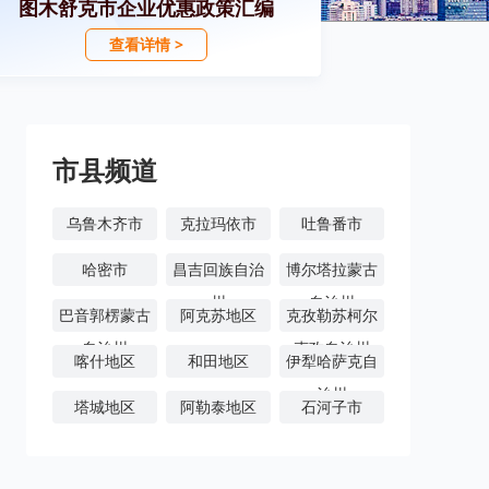
图木舒克市企业优惠政策汇编
查看详情 >
市县频道
乌鲁木齐市
克拉玛依市
吐鲁番市
哈密市
昌吉回族自治
博尔塔拉蒙古
州
自治州
巴音郭楞蒙古
阿克苏地区
克孜勒苏柯尔
自治州
克孜自治州
喀什地区
和田地区
伊犁哈萨克自
治州
塔城地区
阿勒泰地区
石河子市
阿拉尔市
图木舒克市
五家渠市