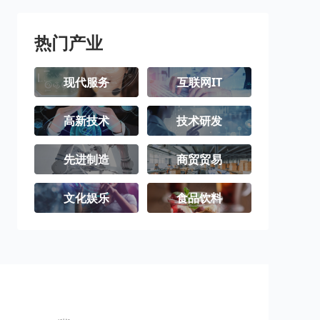
北屯市
铁门关市
双河市
可克达拉市
昆玉市
胡杨河市
热门产业
现代服务
互联网IT
高新技术
技术研发
先进制造
商贸贸易
文化娱乐
食品饮料